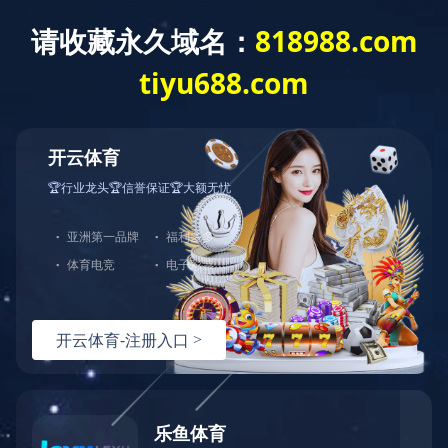
KAIYUN.COM·开云「中
国」官方网站
404
哎呀！您访问的页面不存在