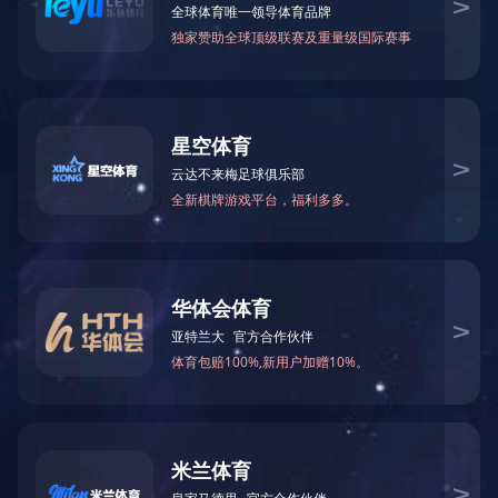
可能是链接有误，或者页面已被移除。您可以：
返回KAIYUN.COM·开云「中国」官方网站