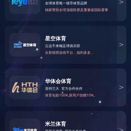
可能是链接有误，或者页面已被移除。您可以：
返回KAIYUN.COM·开云「中国」官方网站