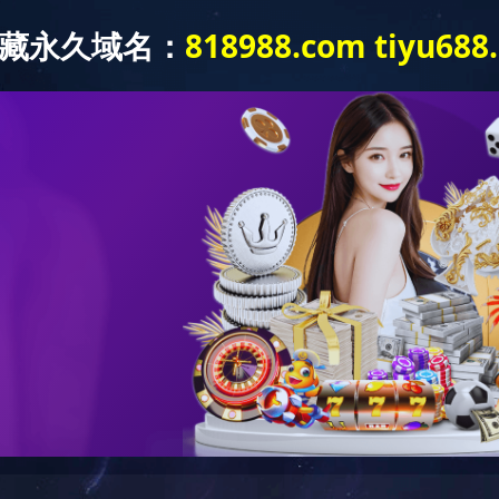
AIYUN.COM·开云「中国」官方
404
哎呀！您访问的页面不存在